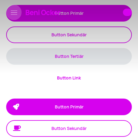
Beni Ocker
Button Primär
Button Sekundär
Button Tertiär
Button Link
Button Primär
Button Sekundär