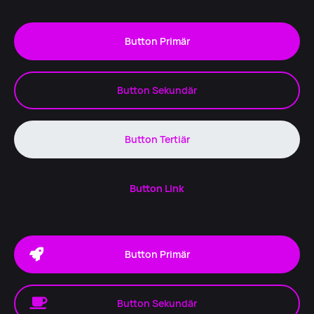
Button Primär
Button Sekundär
Button Tertiär
Button Link
Button Primär
Button Sekundär