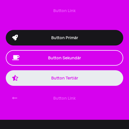
Button Link
Button Primär
Button Sekundär
Button Tertiär
Button Link