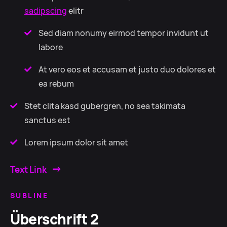
sadipscing
elitr
Sed diam nonumy eirmod tempor invidunt ut
labore
At vero eos et accusam et justo duo dolores et
ea rebum
Stet clita kasd gubergren, no sea takimata
sanctus est
Lorem ipsum dolor sit amet
Text Link
SUBLINE
Überschrift 2