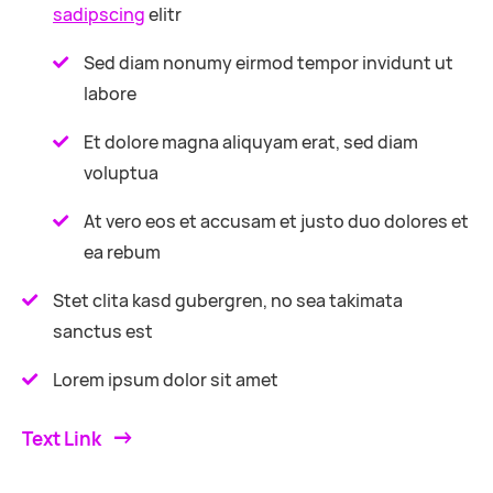
sadipscing
elitr
Sed diam nonumy eirmod tempor invidunt ut
labore
Et dolore magna aliquyam erat, sed diam
voluptua
At vero eos et accusam et justo duo dolores et
ea rebum
Stet clita kasd gubergren, no sea takimata
sanctus est
Lorem ipsum dolor sit amet
Text Link