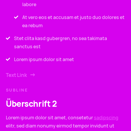
labore
At vero eos et accusam et justo duo dolores et
ea rebum
Stet clita kasd gubergren, no sea takimata
sanctus est
Lorem ipsum dolor sit amet
Text Link
SUBLINE
Überschrift 2
Lorem ipsum dolor sit amet, consetetur
sadipscing
elitr, sed diam nonumy eirmod tempor invidunt ut